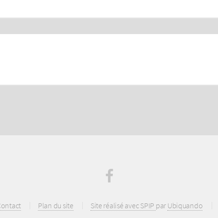
ontact
Plan du site
Site réalisé avec SPIP
par
Ubiquando