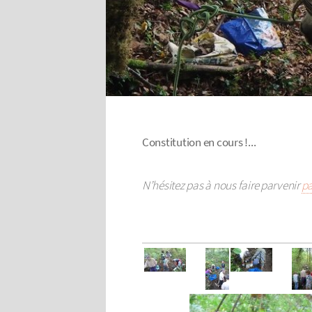
Constitution en cours !...
N’hésitez pas à nous faire parvenir
pa