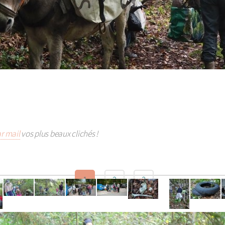
r mail
vos plus beaux clichés !
1
2
3