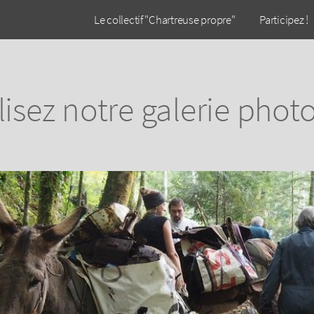
Le collectif "Chartreuse propre"
Participez !
lisez notre galerie phot