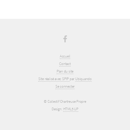
Accueil
Contact
Plan du site
Site réalisé avec SPIP
par
Ubiquando
Se connecter
© Collectif Chartreuse Propre
Design:
HTML5 UP