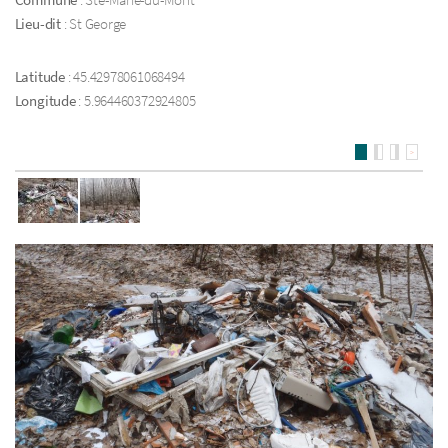
Lieu-dit
: St George
Latitude
: 45.42978061068494
Longitude
: 5.964460372924805
>