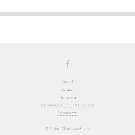
Accueil
Contact
Plan du site
Site réalisé avec SPIP
par
Ubiquando
Se connecter
© Collectif Chartreuse Propre