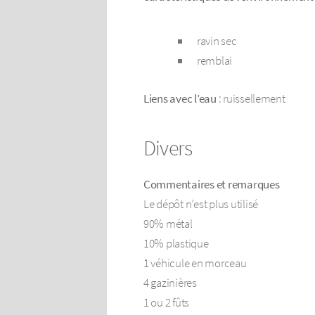
ravin sec
remblai
Liens avec l’eau
: ruissellement
Divers
Commentaires et remarques
Le dépôt n’est plus utilisé
90% métal
10% plastique
1 véhicule en morceau
4 gazinières
1 ou 2 fûts