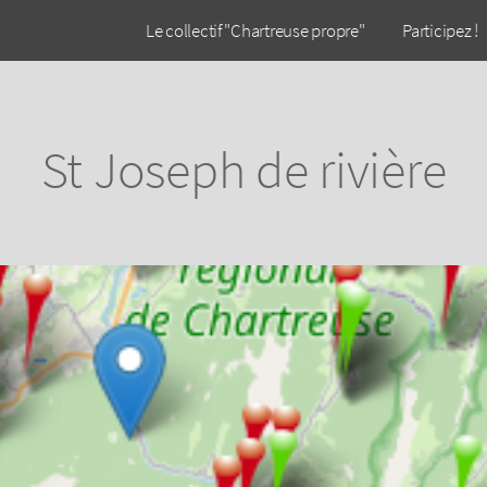
Le collectif "Chartreuse propre"
Participez !
St Joseph de rivière