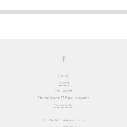
Accueil
Contact
Plan du site
Site réalisé avec SPIP
par
Ubiquando
Se connecter
© Collectif Chartreuse Propre