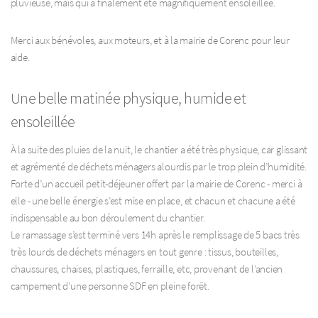
pluvieuse, mais qui a finalement été magnifiquement ensoleillée.
Merci aux bénévoles, aux moteurs, et à la mairie de Corenc pour leur
aide.
Une belle matinée physique, humide et
ensoleillée
À la suite des pluies de la nuit, le chantier a été très physique, car glissant
et agrémenté de déchets ménagers alourdis par le trop plein d’humidité.
Forte d’un accueil petit-déjeuner offert par la mairie de Corenc - merci à
elle - une belle énergie s’est mise en place, et chacun et chacune a été
indispensable au bon déroulement du chantier.
Le ramassage s’est terminé vers 14h après le remplissage de 5 bacs très
très lourds de déchets ménagers en tout genre : tissus, bouteilles,
chaussures, chaises, plastiques, ferraille, etc, provenant de l’ancien
campement d’une personne SDF en pleine forêt.