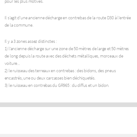
pour les plus motivés.
Il s’agit d’une ancienne décharge en contrebas de la route D30 à l’entrée
de la commune.
Il y a 3 zones assez distinctes :
1) l’ancienne décharge sur une zone de 50 mètres de large et 50 mètres
de long depuis la route avec des déchets métalliques, morceaux de
voiture...
2) le ruisseau des terreaux en contrebas : des bidons, des pneus
encastrés, une ou deux carcasses bien déchiquetés.
3) le ruisseau en contrebas du GR965 : du diffus et un bidon.