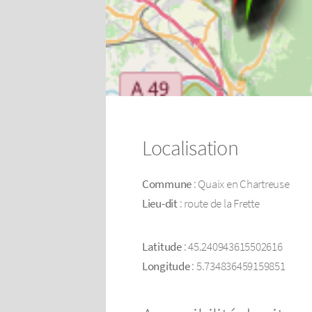
Localisation
Commune
: Quaix en Chartreuse
Lieu-dit
: route de la Frette
Latitude
: 45.240943615502616
Longitude
: 5.734836459159851