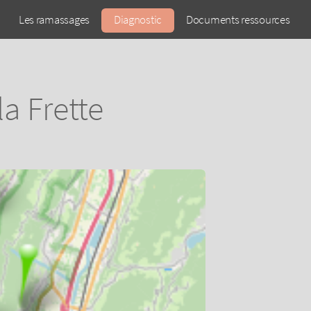
Les ramassages
Diagnostic
Documents ressources
a Frette