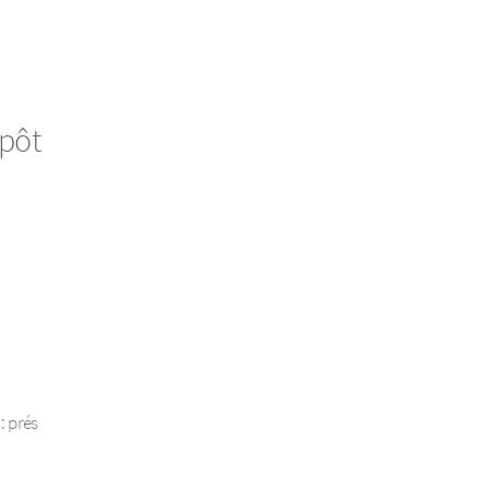
épôt
: prés