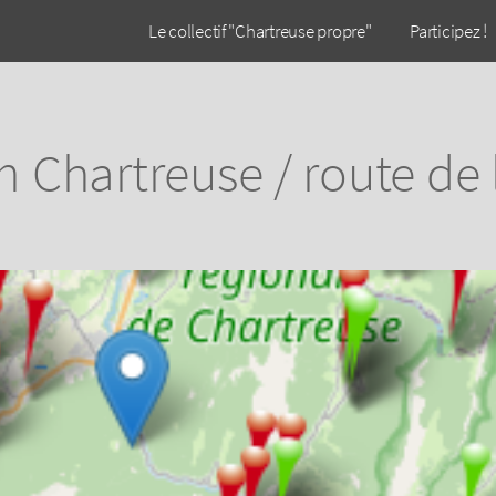
Le collectif "Chartreuse propre"
Participez !
n Chartreuse / route de l