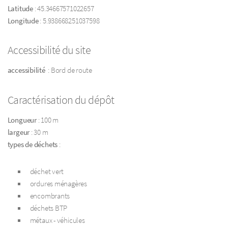
Latitude
: 45.34667571022657
Longitude
: 5.938668251037598
Accessibilité du site
accessibilité
: Bord de route
Caractérisation du dépôt
Longueur
: 100 m
largeur
: 30 m
types de déchets
:
déchet vert
ordures ménagères
encombrants
déchets BTP
métaux - véhicules