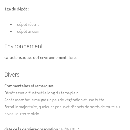
âge du dépôt
:
dépot récent
dépôt ancien
Environnement
caractéristiques de l’environnement
: forêt
Divers
Commentaires et remarques
Dépôt assez diffus tout le long du terre-plein.
Accès assez facile malgré un peu de végétation et une butte.
Ferraille majoritaire, quelques pneus et déchets de bords de route au
niveau du terre-plein.
date de la dernière observation
: 18/07/2012