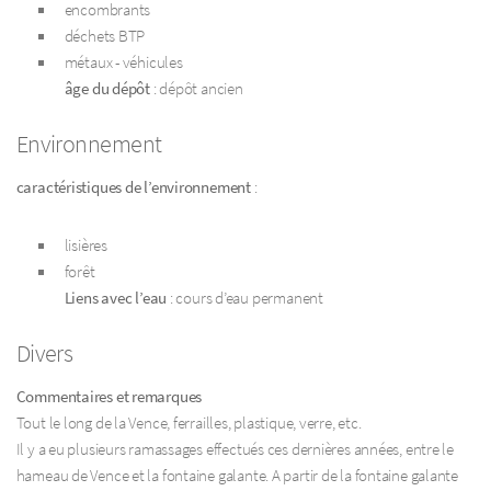
encombrants
déchets BTP
métaux - véhicules
âge du dépôt
: dépôt ancien
Environnement
caractéristiques de l’environnement
:
lisières
forêt
Liens avec l’eau
: cours d’eau permanent
Divers
Commentaires et remarques
Tout le long de la Vence, ferrailles, plastique, verre, etc.
Il y a eu plusieurs ramassages effectués ces dernières années, entre le
hameau de Vence et la fontaine galante. A partir de la fontaine galante