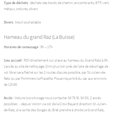
Type de déchets
: déchets des bords de chemin, encombrants, BTP, vert,
métaux, ordures, divers
Divers
: treuil souhaitable
Hameau du grand Raz (La Buisse)
Horaires de ramassage
: 9h – 17h
Lieu accueil
: RDV directement sur place au hameau du Grand Ratz à 9h.
L’accès au site de nettoyage (1km plus loin près de l’aire de décollage de
vol libre) sera fléché sur les 2 routes d’accès possible, par St-Julien-de-
Ratz ou par Pommiers-la-Placette. Pique-nique tiré du sac aux environs
de 12h30.
Accès
: Voiture (covoiturage nous contacter 04 76 91 34 33), 2 accès
possibles : - depuis Voiron via col de la Croix Bayard direction St-Julien-
de-Ratz, à la sortie des Gorges du Bret prendre à droite Le Grand Ratz,