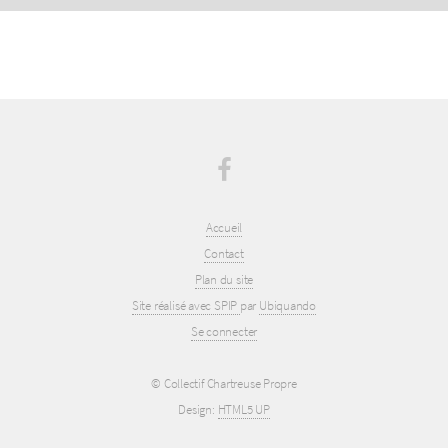
Accueil
Contact
Plan du site
Site réalisé avec SPIP
par
Ubiquando
Se connecter
© Collectif Chartreuse Propre
Design:
HTML5 UP