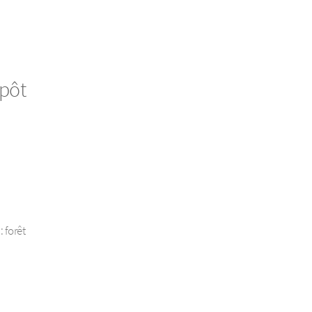
épôt
: forêt