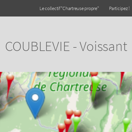
Le collectif "Chartreuse propre"
Participez !
COUBLEVIE - Voissant