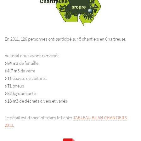
En 2011, 126 personnes ont participé sur 5 chantiers en Chartreuse.
Au total nous avons ramassé :
84 m3
de ferraille
4,7 m3
de verre
11
épaves de voitures
71
pneus
52 kg
d’amiante
18 m3
de déchets divers et variés
Le détail est disponible dans le fichier
TABLEAU BILAN CHANTIERS
2011
.