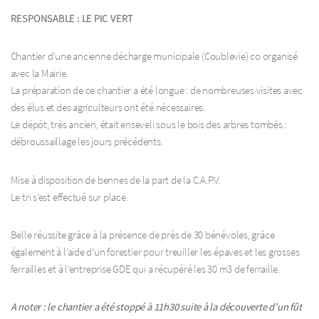
RESPONSABLE : LE PIC VERT
Chantier d’une ancienne décharge municipale (Coublevie) co organisé
avec la Mairie.
La préparation de ce chantier a été longue : de nombreuses visites avec
des élus et des agriculteurs ont été nécessaires.
Le dépôt, très ancien, était enseveli sous le bois des arbres tombés :
débroussaillage les jours précédents.
Mise à disposition de bennes de la part de la C.A.P.V.
Le tri s’est effectué sur place.
Belle réussite grâce à la présence de près de 30 bénévoles, grâce
également à l’aide d’un forestier pour treuiller les épaves et les grosses
ferrailles et à l’entreprise GDE qui a récupéré les 30 m3 de ferraille.
A noter : le chantier a été stoppé à 11h30 suite à la découverte d’un fût