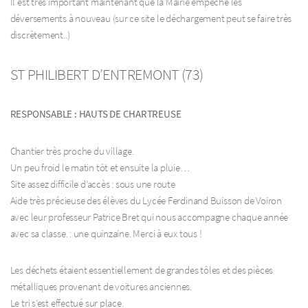
Il est très important maintenant que la Mairie empêche les
déversements à nouveau (sur ce site le déchargement peut se faire très
discrètement..)
ST PHILIBERT D’ENTREMONT (73)
RESPONSABLE : HAUTS DE CHARTREUSE
Chantier très proche du village.
Un peu froid le matin tôt et ensuite la pluie…
Site assez difficile d’accès : sous une route
Aide très précieuse des élèves du Lycée Ferdinand Buisson de Voiron
avec leur professeur Patrice Bret qui nous accompagne chaque année
avec sa classe. : une quinzaine. Merci à eux tous !
Les déchets étaient essentiellement de grandes tôles et des pièces
métalliques provenant de voitures anciennes.
Le tri s’est effectué sur place.