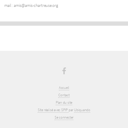
mail : amis@amis-chartreuse.org
Accueil
Contact
Plan du site
Site réalisé avec SPIP
par
Ubiquando
Se connecter