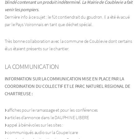
blindé contenant un produit indéterminé. La Mairie de Coublevie a fait
venir les pompiers.
Dernière info à ce sujet : le fût contiendrait du goudron. Il a été évacué
par le Pays Voironnais en tant que déchet spécial.
Très bonne collaboration avec la commune de Coublevie dont certains
élus étaient présents sur le chantier.
LA COMMUNICATION
INFORMATION SUR LA COMMUNICATION MISE EN PLACE PAR LA
COORDINATION DU COLLECTIF ET LE PARC NATUREL REGIONAL DE
CHARTREUSE :
affiches pour le ramassage et pour les conférences
articles d’annonce dans le DAUPHINE LIBERE
appel à bénévoles sur les sites :
communiqués audio sur la Coupe Icare