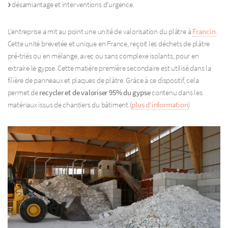
désamiantage et interventions d’urgence.
L’entreprise a mit au point une unité de valorisation du plâtre à
Francin
.
Cette unité brevetée et unique en France, reçoit les déchets de plâtre
pré-triés ou en mélange, avec ou sans complexe isolants, pour en
extraire le gypse. Cette matière première secondaire est utilisé dans la
filière de panneaux et plaques de plâtre. Grâce à ce dispositif, cela
permet de
recycler et de valoriser 95% du gypse
contenu dans les
matériaux issus de chantiers du bâtiment.(
plus d’information
)